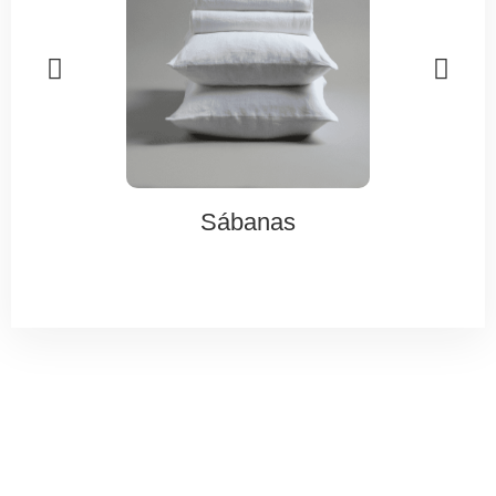
Sábanas
R