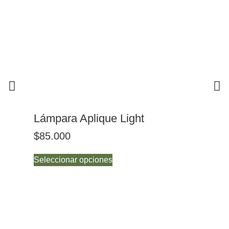
Lámpara Aplique Light
Pa
$
85.000
$
6
Seleccionar opciones
Sel