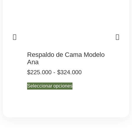
Respaldo de Cama Modelo
Resp
Ana
Marí
$
225.000
-
$
324.000
$
225
Seleccionar opciones
Selecc