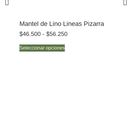
Mantel de Lino Lineas Pizarra
Ma
$
46.500
-
$
56.250
$
4
Seleccionar opciones
Sel