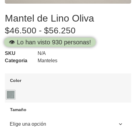
Mantel de Lino Oliva
$
46.500
-
$
56.250
👁️ Lo han visto 930 personas!
SKU
N/A
Categoria
Manteles
Color
Tamaño