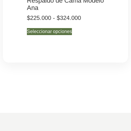
Respaldo de Cama Modelo
Resp
Ana
Marí
$
225.000
-
$
324.000
$
225
Seleccionar opciones
Selecc