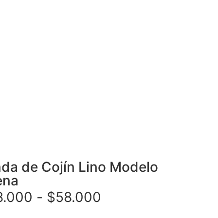
da de Cojín Lino Modelo
ena
8.000
-
$
58.000