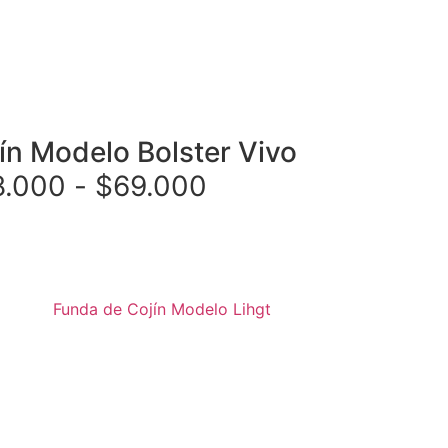
ín Modelo Bolster Vivo
8.000
-
$
69.000
cionar opciones