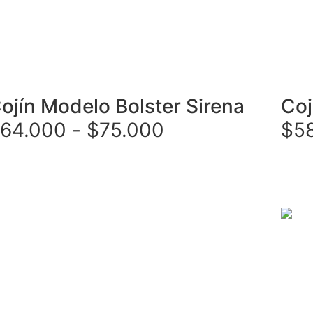
ojín Modelo Bolster Sirena
Coj
64.000
-
$
75.000
$
5
leccionar opciones
Selec