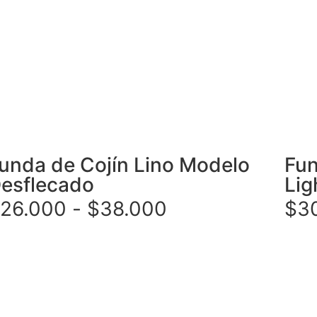
unda de Cojín Lino Modelo
Fun
esflecado
Lig
26.000
-
$
38.000
$
3
leccionar opciones
Selec