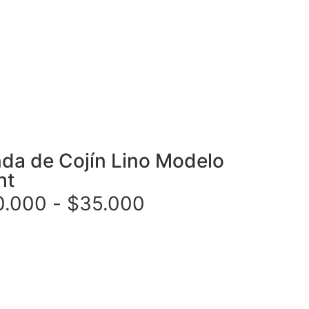
da de Cojín Lino Modelo
ht
0.000
-
$
35.000
cionar opciones