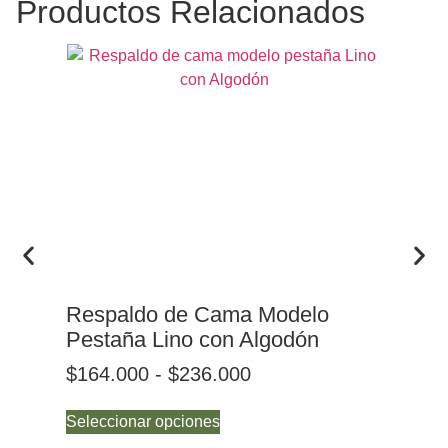
Productos Relacionados
Respaldo de Cama Modelo
Re
Pestaña Lino con Algodón
Co
$
164.000
-
$
236.000
$
2
Seleccionar opciones
Sel