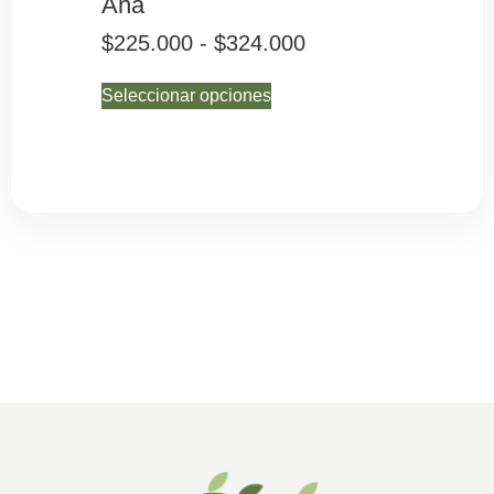
Ana
Marí
$
225.000
-
$
324.000
$
225
Seleccionar opciones
Selecc