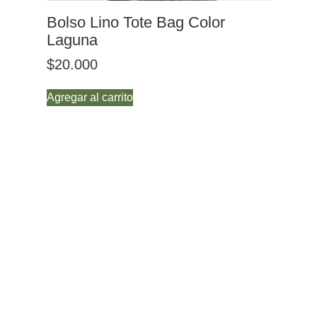
Bolso Lino Tote Bag Color
Bo
Laguna
Li
$
20.000
$
2
Agregar al carrito