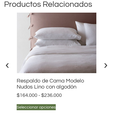
Productos Relacionados
Respaldo de Cama Modelo
Re
Nudos Lino con algodón
Fu
$
164.000
-
$
236.000
$
1
Seleccionar opciones
Sel