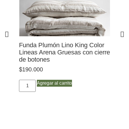
Funda Plumón Lino King Color
Fu
Lineas Arena Gruesas con cierre
Li
de botones
bo
$
190.000
$
1
Agregar al carrito