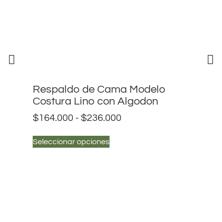
Respaldo de Cama Modelo
Re
Costura Lino con Algodon
Ci
$
164.000
-
$
236.000
$
1
Seleccionar opciones
Sel