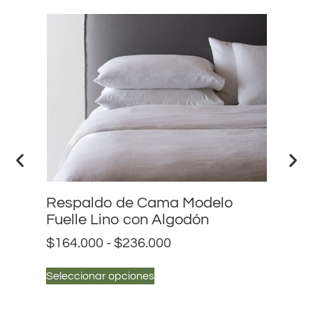
Respaldo de Cama Modelo
Re
Fuelle Lino con Algodón
Pe
$
164.000
-
$
236.000
$
1
Seleccionar opciones
Sel